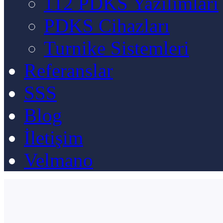
112 PDKS Yazılımları
PDKS Cihazları
Turnike Sistemleri
Referanslar
SSS
Blog
İletişim
Velmano