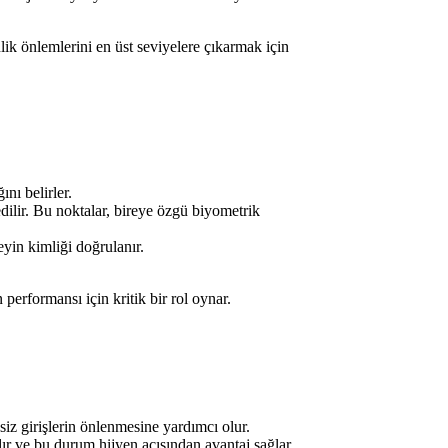
nlik önlemlerini en üst seviyelere çıkarmak için
nı belirler.
edilir. Bu noktalar, bireye özgü biyometrik
eyin kimliği doğrulanır.
performansı için kritik bir rol oynar.
iz girişlerin önlenmesine yardımcı olur.
r ve bu durum hijyen açısından avantaj sağlar.