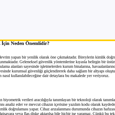
z İçin Neden Önemlidir?
evrim yapan bir yenilik olarak öne çıkmaktadır. Bireylerin kimlik doğrul
 sunmaktadır. Geleneksel güvenlik yöntemlerine kıyasla belirgin bir üstü
 uygulama alanları sayesinde işletmelerden kurum binalarına, havaalanlar
ayesinde kurumsal güvenliği güçlendirerek daha sağlam bir altyapı oluştur
n nasıl kullanılabileceğine dair detaylara bu makalede yer veriyoruz.
 biyometrik verileri aracılığıyla tanımlayan bir teknoloji olarak tanımlan
arını analiz eder ve mevcut cihazın içerisine yazılım kodu olarak kayded
k kimlik doğrulaması yapar. Cihaz arızalanması durumunda cihazın hafızas
gisayara veya flaş diske aktarılsa bile hiçbir ise yaramaz. Çünkü bu te