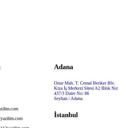
m
Adana
Onur Mah. T. Cemal Beriker Blv.
Kiza İş Merkezi Sitesi A2 Blok No:
6 0 266
437/3 Daire No: 86
Seyhan / Adana
zilim.com
İstanbul
yazilim.com