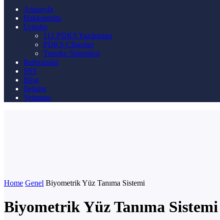
Anasayfa
Hakkımızda
Ürünler
112 PDKS Yazılımları
PDKS Cihazları
Turnike Sistemleri
Referanslar
SSS
Blog
İletişim
Velmano
Home
Genel
Biyometrik Yüz Tanıma Sistemi
Biyometrik Yüz Tanıma Sistemi