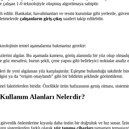
 çalışan 1-0 teknolojiyle oluşmuş algoritmaya sahiptir.
ih edilir. Bankalar, havalimanları ve resmi kurumlar gibi yerlerde, güve
şletmelerde
çalışanların giriş-çıkış
saatleri takip edilebilir.
knolojinin temel aşamalarına bakmamız gerekir:
erini algılar. Bu aşamada kamera, görüş alanında bir yüz olup olmadığı
göz mesafesi, burun şekli, çene yapısı gibi belirleyici noktalar analiz 
eri ile yeni algılanan yüz karşılaştırılır. Eşleşme bulunduğu takdirde bir
isi ya da “erişim onaylandı” gibi bir bildirim şeklinde görüntülenir.
l faktörlerden biridir. Özellikle ürün hafızasının geniş olması, sistemin 
 Kullanım Alanları Nelerdir?
güvenlik önlemlerine kıyasla daha üstün bir doğruluk ve hız sunar. İzins
ren sistemlerden farklı olarak
yüz tanıma cihazları
tamamen temassızdı