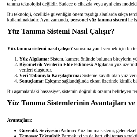
tanıma teknolojisi değildir. Sadece o cihazda veya ayni cins modelde
Bu teknoloji, özellikle güvenliğin önem taşıdığı alanlarda sıkça terc
kullanılmaktadır. Aynı zamanda,
personel yüz tanıma sistemi
ile i
Yüz Tanıma Sistemi Nasıl Çalışır?
Yüz tanıma sistemi nasıl çalışır?
sorusuna yanıt vermek için bu te
Yüz Algılama:
Sistem, kamera önünde bulunan bireylerin yüzl
Biyometrik Verilerin Elde Edilmesi:
Algılanan yüz üzerinde 
verileri oluşturur.
Veri Tabanıyla Karşılaştırma:
Sisteme kayıtlı olan yüz veril
Sonuçlama:
Eşleşme sağlandığında ekran üzerinde kimlik bilg
Bu aşamalardaki hassasiyet, sistemin doğruluk oranını belirleyen teme
Yüz Tanıma Sistemlerinin Avantajları ve
Avantajları:
Güvenlik Seviyesini Artırır:
Yüz tanıma sistemi, geleneksel 
Temassız Teknoloji:
Parmak izi ya da kart gibi temas gerekti