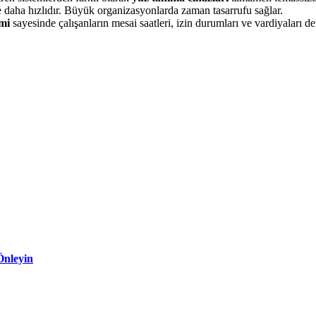
 daha hızlıdır. Büyük organizasyonlarda zaman tasarrufu sağlar.
emi
sayesinde çalışanların mesai saatleri, izin durumları ve vardiyaları det
Önleyin