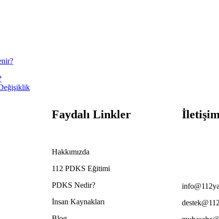
enir?
?
Değişiklik
Faydalı Linkler
İletişi
Hakkımızda
+90 322 26
112 PDKS Eğitimi
PDKS Nedir?
info@112ya
İnsan Kaynakları
destek@112
Blog