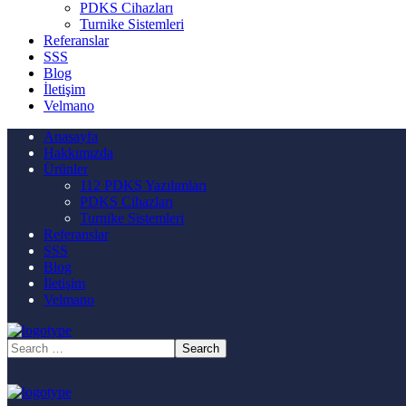
PDKS Cihazları
Turnike Sistemleri
Referanslar
SSS
Blog
İletişim
Velmano
Anasayfa
Hakkımızda
Ürünler
112 PDKS Yazılımları
PDKS Cihazları
Turnike Sistemleri
Referanslar
SSS
Blog
İletişim
Velmano