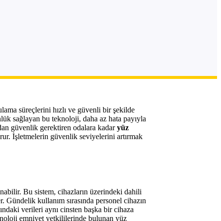
ama süreçlerini hızlı ve güvenli bir şekilde
nlük sağlayan bu teknoloji, daha az hata payıyla
ından güvenlik gerektiren odalara kadar
yüz
ur. İşletmelerin güvenlik seviyelerini artırmak
abilir. Bu sistem, cihazların üzerindeki dahili
er. Gündelik kullanım sırasında personel cihazın
ındaki verileri aynı cinsten başka bir cihaza
knoloji emniyet yetkililerinde bulunan yüz